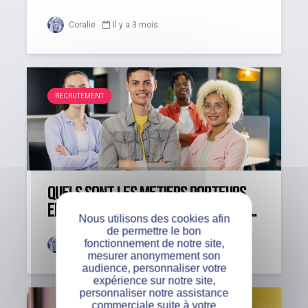
Coralie
Il y a 3 mois
RECRUTEMENT
Quels sont les métiers porteurs
en alternance en 2026 : comment...
Nous utilisons des cookies afin
de permettre le bon
fonctionnement de notre site,
Coralie
Il y a 4 mois
mesurer anonymement son
audience, personnaliser votre
expérience sur notre site,
personnaliser notre assistance
commerciale suite à votre