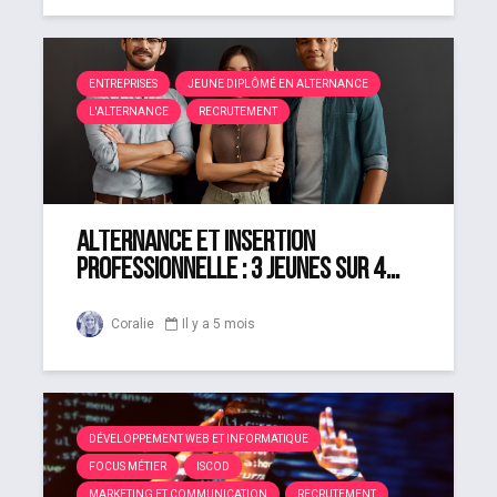
ENTREPRISES
JEUNE DIPLÔMÉ EN ALTERNANCE
L'ALTERNANCE
RECRUTEMENT
Alternance et insertion
professionnelle : 3 jeunes sur 4...
Coralie
Il y a 5 mois
DÉVELOPPEMENT WEB ET INFORMATIQUE
FOCUS MÉTIER
ISCOD
MARKETING ET COMMUNICATION
RECRUTEMENT