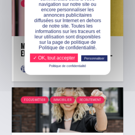
navigation sur notre site ou
RECRUTEMENT
encore personnaliser les
annonces publicitaires
diffusées sur Internet en dehors
de notre site. Toutes les
informations sur les traceurs et
leur utilisation sont disponibles
sur la page de politique de
MBA Marketing et Data Analytics
Politique de confidentialité.
en alternance : formez-vous aux...
✓ OK, tout accepter
Personnaliser
Politique de confidentialité
Coralie
Il y a 4 mois
FOCUS MÉTIER
IMMOBILIER
RECRUTEMENT