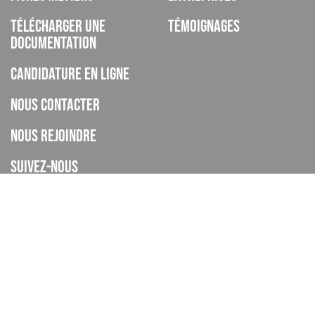
Télécharger une
Témoignages
documentation
Candidature en ligne
Nous contacter
Nous rejoindre
Suivez-nous
ISCOD est un organisme de formation, CFA, établissement privé
d’enseignement à distance, enregistré sous le numéro de
déclaration d’activité 93060895606 auprès de la DREETS de la
Provence Alpes Cote d’Azur (cet enregistrement ne vaut pas
agrément de l’Etat), et déclaré sous le code UAI 0062268H.
Le CFA ISCOD a accompagné 4445 apprentis en 2024-2025.
Taux de réussite global : En 2024-2025 le taux d'obtention global des
certifications est de 75%.