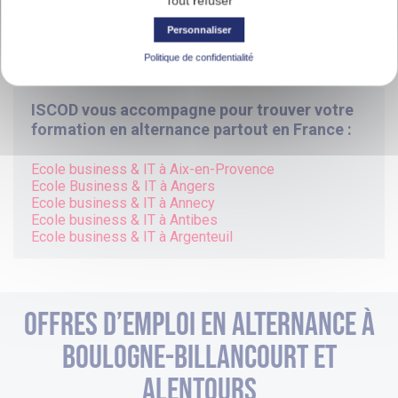
Tout refuser
Personnaliser
Politique de confidentialité
ISCOD vous accompagne pour trouver votre
formation en alternance partout en France :
Ecole business & IT à Aix-en-Provence
Ecole Business & IT à Angers
Ecole business & IT à Annecy
Ecole business & IT à Antibes
Ecole business & IT à Argenteuil
Offres d’emploi en alternance à
boulogne-billancourt et
alentours