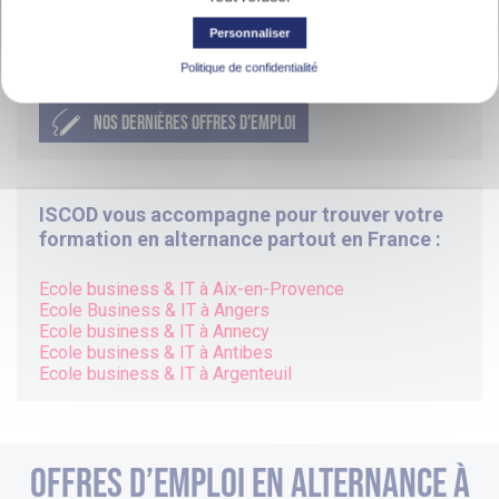
apprentissage
à Nice, vous pourrez être rémunéré
de 41% à 61% du SMIC selon votre âge et votre
Personnaliser
ancienneté en entreprise.
Politique de confidentialité
NOS DERNIÈRES OFFRES D'EMPLOI
ISCOD vous accompagne pour trouver votre
formation en alternance partout en France :
Ecole business & IT à Aix-en-Provence
Ecole Business & IT à Angers
Ecole business & IT à Annecy
Ecole business & IT à Antibes
Ecole business & IT à Argenteuil
Offres d’emploi en alternance à