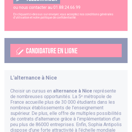
ou nous contacter au
01.88.24.66.99
En cliquant ci-dessus sur envoyer, vous acceptez nos
conditions générales
d'utilisation
et notre
politique de confidentialité
.
CANDIDATURE EN LIGNE
L'alternance à
Nice
Choisir un cursus en
alternance à Nice
représente
de nombreuses opportunités. La 5ᵉ métropole de
France accueille plus de 30 000 étudiants dans les
nombreux établissements de l’enseignement
supérieur. De plus, elle offre de multiples possibilités
de contrats d’alternance grâce à l’implémentation d’un
peu plus de 86000 entreprises. Enfin, Sophia Antipolis
dispose d’une forte attractivité à l’échelle mondiale