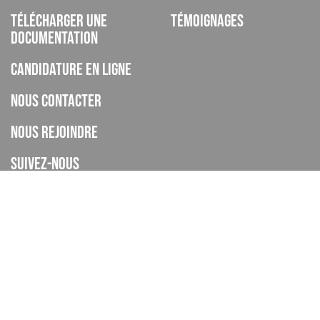
Télécharger une
Témoignages
documentation
Candidature en ligne
Nous contacter
Nous rejoindre
Suivez-nous
ISCOD est un organisme de formation, CFA, établissement privé
d’enseignement à distance, enregistré sous le numéro de
déclaration d’activité 93060895606 auprès de la DREETS de la
Provence Alpes Cote d’Azur (cet enregistrement ne vaut pas
agrément de l’Etat), et déclaré sous le code UAI 0062268H.
Le CFA ISCOD a accompagné 4445 apprentis en 2024-2025.
Taux de réussite global : En 2024-2025 le taux d'obtention global des
certifications est de 75%.
Taux d’achèvement global : En 2024-2025 , en moyenne 82% des apprentis