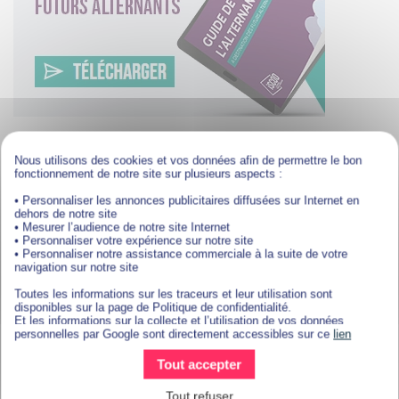
Métiers et salaires sur
Nice
Nous utilisons des cookies et vos données afin de permettre le bon
fonctionnement de notre site sur plusieurs aspects :
Valider un diplôme en
alternance à Nice
avec ISCOD
• Personnaliser les annonces publicitaires diffusées sur Internet en
dehors de notre site
vous prépare à de nombreux métiers très porteurs. Si
• Mesurer l’audience de notre site Internet
vous choisissez de vous former en alternance dans
• Personnaliser votre expérience sur notre site
le domaine du marketing et de la communication par
• Personnaliser notre assistance commerciale à la suite de votre
navigation sur notre site
exemple, plusieurs débouchés s’offrent à vous. Vous
pourrez devenir chargé de marketing digital,
Toutes les informations sur les traceurs et leur utilisation sont
consultant marketing, directeur de la communication,
disponibles sur la page de Politique de confidentialité.
ou encore digital brand manager.
Et les informations sur la collecte et l’utilisation de vos données
personnelles par Google sont directement accessibles sur ce
lien
En ce qui concerne votre rémunération, il est important
de savoir que celle-ci dépendra essentiellement de
Tout accepter
votre âge et de votre type de contrat.
Par exemple, si vous effectuez
un contrat en
Tout refuser