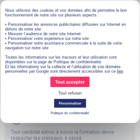
Nous utilisons des cookies et vos données afin de permettre le bon
LES SÉANCES LIVE QUI PROPULSENT VOTRE
fonctionnement de notre site sur plusieurs aspects :
FORMATION
• Personnaliser les annonces publicitaires diffusées sur Internet en
dehors de notre site
• Mesurer l’audience de notre site Internet
Ce parcours est éligible à une sélection de Séance
• Personnaliser votre expérience sur notre site
Live exclusives sur les nouveaux défis du
• Personnaliser notre assistance commerciale à la suite de votre
management. L’objectif des Rendez-vous Manager
navigation sur notre site
Pulse, renforcer vos compétences et vous aider à
Toutes les informations sur les traceurs et leur utilisation sont
appréhender les évolutions du monde professionnel
disponibles sur la page de Politique de confidentialité.
ainsi que les nouveaux défis de l’univers du
Et les informations sur la collecte et l’utilisation de vos données
management.
personnelles par Google sont directement accessibles sur ce
lien
Tout accepter
EN SAVOIR PLUS ?
Tout refuser
Personnaliser
Politique de confidentialité
Prérequis
Tout candidat admis à suivre la formation devra
respecter les prérequis, à savoir :