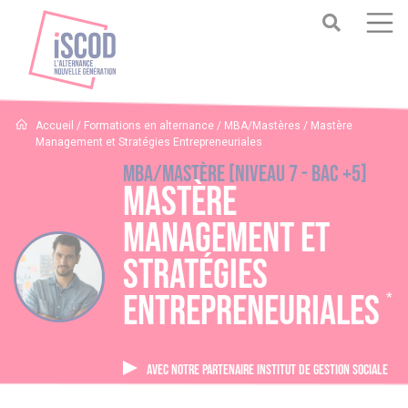
Accueil
/
Formations en alternance
/
MBA/Mastères
/
Mastère
Management et Stratégies Entrepreneuriales
MBA/Mastère [Niveau 7 - BAC +5]
Mastère
Management et
Stratégies
Entrepreneuriales
*
AVEC NOTRE PARTENAIRE INSTITUT DE GESTION SOCIALE