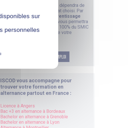
Votre
salaire en alternance
dépendra de
votre âge et du type de contrat choisi. Par
 disponibles sur
exemple, un
contrat en apprentissage
pour une
alternance à Nice
vous permettra
d’être rémunéré entre 43% et 100% du SMIC
ées personnelles
en fonction de votre âge et de votre
ancienneté en entreprise.
té
NOS DERNIÈRES OFFRES D'EMPLOI
ISCOD vous accompagne pour
trouver votre formation en
alternance partout en France :
Licence à Angers
Bac +3 en alternance à
Bordeaux
Bachelor en alternance à
Grenoble
Bachelor en alternance à
Lyon
Alternance à
Montpellier