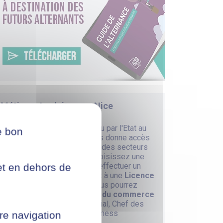
Métiers et salaires sur
Nice
Votre diplôme ISCOD reconnu par l'Etat au
e bon
niveau équivalent Bac+3 vous donne accès
à de nombreux métiers dans des secteurs
ultra dynamiques. Si vous choisissez une
formation à distance
pour effectuer un
net en dehors de
diplôme de niveau équivalent à une
Licence
Commerce
par exemple, vous pourrez
ainsi accéder à des
métiers du commerce
pour devenir Cadre commercial, Chef des
ventes ou Responsable Business
re navigation
Development.