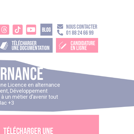
NOUS CONTACTER
01 88 24 66 99
TÉLÉCHARGER
CANDIDATURE
UNE DOCUMENTATION
EN LIGNE
ternance
une
Licence en alternance
ement, Développement
à un métier d’avenir tout
Bac +3
Télécharger une