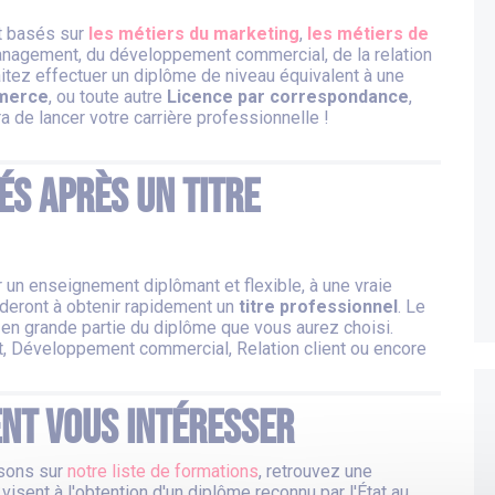
t basés sur
les
métiers du marketing
,
les métiers de
anagement, du développement commercial, de la relation
aitez effectuer un diplôme de niveau équivalent à une
merce
, ou toute autre
Licence par correspondance
,
 de lancer votre carrière professionnelle !
és après un Titre
er un enseignement diplômant et flexible, à une vraie
ideront à obtenir rapidement un
titre professionnel
. Le
n grande partie du diplôme que vous aurez choisi.
, Développement commercial, Relation client ou encore
nt vous intéresser
osons sur
notre liste de formations
, retrouvez une
visent à l'obtention d'un diplôme reconnu par l'État au