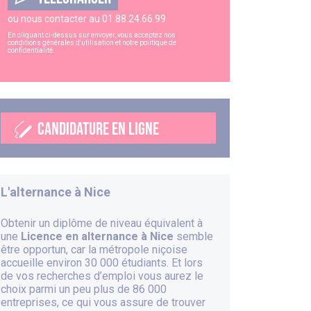
ou nous contacter au
01.88.24.66.99
En cliquant ci-dessus sur envoyer, vous acceptez nos
conditions générales d'utilisation
et notre
politique de
confidentialité
.
CANDIDATURE EN LIGNE
L'alternance à
Nice
Obtenir un diplôme de niveau équivalent à
une
Licence en alternance à Nice
semble
être opportun, car la métropole niçoise
accueille environ 30 000 étudiants. Et lors
de vos recherches d’emploi vous aurez le
choix parmi un peu plus de 86 000
entreprises, ce qui vous assure de trouver