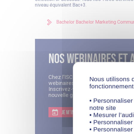
niveau équivalent Bac+3.
Bachelor Bachelor Marketing Commun
Nos webinaires et 
Chez l’ISCOD, tous nos événements, 
Nous utilisons 
webinaires, sont gratuits et se pass
fonctionnement 
Inscrivez-vous à l’un de nos proch
nouvelle génération.
• Personnaliser
notre site
JE M’INSCRIS A L’UNE DE NOS SESSIONS
• Mesurer l’audi
• Personnaliser
• Personnaliser