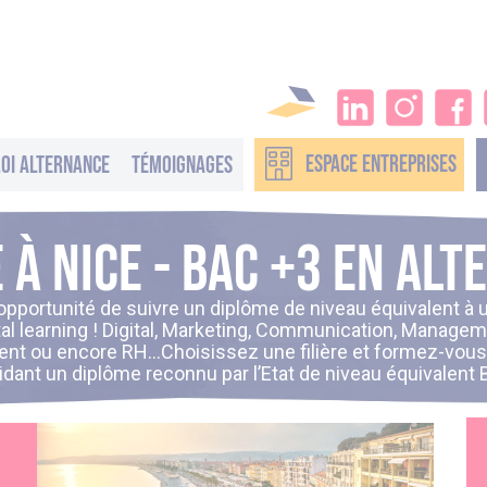
ESPACE
ENTREPRISES
oi alternance
Témoignages
 à Nice - Bac +3 en al
'opportunité de suivre un diplôme de niveau équivalent à 
tal learning ! Digital, Marketing, Communication, Manag
ent ou encore RH…Choisissez une filière et formez-vous 
lidant un diplôme reconnu par l’Etat de niveau équivalent 