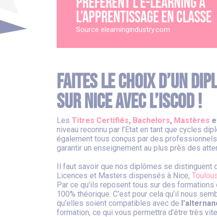
préfèrent l’e-learning à
l’apprentissage en classe
Source elearningindustry.com
Faites le choix d’un di
sur Nice avec l’ISCOD !
Les
Titres Certifiés
,
Bachelors
,
Mastères
e
niveau reconnu par l’Etat en tant que cycles di
également tous conçus par des professionnels
garantir un enseignement au plus près des atte
Il faut savoir que nos diplômes se distinguent
Licences et Masters dispensés à Nice,
Toulou
Par ce qu'ils reposent tous sur des formations
100% théorique. C’est pour cela qu’il nous semb
qu'elles soient compatibles avec de
l'alterna
formation, ce qui vous permettra d’être très vite