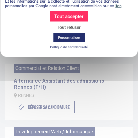
Et les informations sur la collecte et l’utilisation de vos données
Développement Web / Informatique
personnelles par Google sont directement accessibles sur ce
lien
Tout accepter
Alternance Chef de projets digitaux
Compliance et risques - Cesson-Sévigné ...
Tout refuser
CESSON-SÉVIGNÉ
Personnaliser
DÉPOSER SA CANDIDATURE
Politique de confidentialité
Commercial et Relation Client
Alternance Assistant des admissions -
Rennes (F/H)
RENNES
DÉPOSER SA CANDIDATURE
Développement Web / Informatique