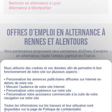
Bachelor en alternance à
Lyon
Alternance à
Montpellier
Offres d’emploi en alternance à
rennes et alentours
Nos partenaires proposent des centaines d’offres d’emploi
en alternance, toute l’année, partout en France.
Développement Web / Informatique
Nous utilisons des cookies et vos données afin de permettre le bon
fonctionnement de notre site sur plusieurs aspects :
Alternance Ingénieur développement -
Rennes (F/H)
• Personnaliser les annonces publicitaires diffusées sur Internet en
dehors de notre site
RENNES
• Mesurer l’audience de notre site Internet
• Personnaliser votre expérience sur notre site
• Personnaliser notre assistance commerciale à la suite de votre
DÉPOSER SA CANDIDATURE
navigation sur notre site
Toutes les informations sur les traceurs et leur utilisation sont
disponibles sur la page de Politique de confidentialité.