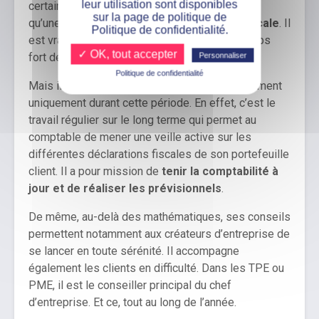
leur utilisation sont disponibles
certains pensent que le comptable ne travaille
sur la page de politique de
qu’une partie de l’année : durant la
période fiscale
. Il
Politique de confidentialité.
est vrai que cette dernière est le principal temps
✓ OK, tout accepter
Personnaliser
fort de la finance.
Politique de confidentialité
Mais il serait bien mal avisé d’œuvrer efficacement
uniquement durant cette période. En effet, c’est le
travail régulier sur le long terme qui permet au
comptable de mener une veille active sur les
différentes déclarations fiscales de son portefeuille
client. Il a pour mission de
tenir la comptabilité à
jour et de réaliser les prévisionnels
.
De même, au-delà des mathématiques, ses conseils
permettent notamment aux créateurs d’entreprise de
se lancer en toute sérénité. Il accompagne
également les clients en difficulté. Dans les TPE ou
PME, il est le conseiller principal du chef
d’entreprise. Et ce, tout au long de l’année.