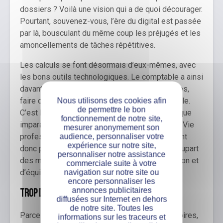
dossiers ? Voilà une vision qui a de quoi décourager.
Pourtant, souvenez-vous, l’ère du digital est passée
par là, bousculant du même coup les préjugés et les
amoncellements de tâches répétitives.
Les calculs se font désormais d’eux-mêmes, avec
les bons outils technologiques. Le comptable a ainsi
davantage de temps pour mener d’autres tâches,
Nous utilisons des cookies afin
faire du conseil et assurer le suivi de la clientèle.
de permettre le bon
C’est là que votre
esprit d’analyse
, votre logique
fonctionnement de notre site,
imparable et vos connaissances interviennent. Vie
mesurer anonymement son
audience, personnaliser votre
professionnelle et vie privée ne se chevauchent
expérience sur notre site,
donc pas plus qu’ailleurs. Et, comme dans la plupart
personnaliser notre assistance
des métiers, tout est une question d’organisation et
commerciale suite à votre
navigation sur notre site ou
d’équilibre.
encore personnaliser les
annonces publicitaires
Trop de travail… ou pas assez ?
diffusées sur Internet en dehors
de notre site. Toutes les
Parce que les clichés sont souvent contradictoires,
informations sur les traceurs et