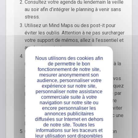
Consultez votre agenda du lendemain la veille
au soir afin d’intégrer le planning à venir sans
stress.
Utilisez un Mind Maps ou des post-it pour
éviter les oublis. Attention à ne pas surcharger
votre support de mémos, allez à l’essentiel et
au plus important.
Définissez un temps libre de quelques
Nous utilisons des cookies afin
minutes chaque jour pour vous consacrer à la
de permettre le bon
fonctionnement de notre site,
lecture des actualités concernant votre
mesurer anonymement son
formation et l’école. Profitez-en pour lire vos
audience, personnaliser votre
courriels afin de vérifier que vous ne manquez
expérience sur notre site,
personnaliser notre assistance
pas une information importante adressée par
commerciale suite à votre
l’entreprise dans laquelle vous faites votre
navigation sur notre site ou
alternance. Prévoir ce temps peut vous éviter
encore personnaliser les
annonces publicitaires
de louper une information cruciale et donc une
diffusées sur Internet en dehors
perte de temps.
de notre site. Toutes les
informations sur les traceurs et
Quand vous révisiez vos cours à la maison
leur utilisation sont disponibles