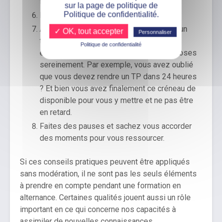
fermez votre porte afin d’être au calme.
sur la page de politique de
Politique de confidentialité.
Rangez et épurez votre bureau.
Anticipez les impondérables en gardant un
✓ OK, tout accepter
Personnaliser
temps libre dans votre journée, qui le cas
Politique de confidentialité
échéant vous permettra d’aborder les choses
sereinement. Par exemple, vous avez oublié
que vous devez rendre un TP dans 24 heures
? Et bien vous avez finalement ce créneau de
disponible pour vous y mettre et ne pas être
en retard.
Faites des pauses et sachez vous accorder
des moments pour vous ressourcer.
Si ces conseils pratiques peuvent être appliqués
sans modération, il ne sont pas les seuls éléments
à prendre en compte pendant une formation en
alternance. Certaines qualités jouent aussi un rôle
important en ce qui concerne nos capacités à
assimiler de nouvelles connaissances.