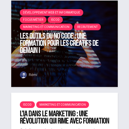
DÉVELOPPEMENT WEB ET INFORMATIQUE
FOCUS MÉTIER
ISCOD
MARKETING ET COMMUNICATION
RECRUTEMENT
Les outils du no code : une
formation pour les créatifs de
demain !
Rémi
ISCOD
MARKETING ET COMMUNICATION
L’IA dans le marketing : une
révolution qui rime avec formation