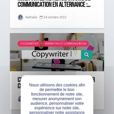
communication en alternance :...
Nathalie
24 octobre 2022
FOCUS MÉTIER
MARKETING ET COMMUNICATION
Concepteur-rédacteur : focus sur
Nous utilisons des cookies afin
ce métier marketing porteur
de permettre le bon
fonctionnement de notre site,
mesurer anonymement son
Audrey
6 décembre 2021
audience, personnaliser votre
expérience sur notre site,
personnaliser notre assistance