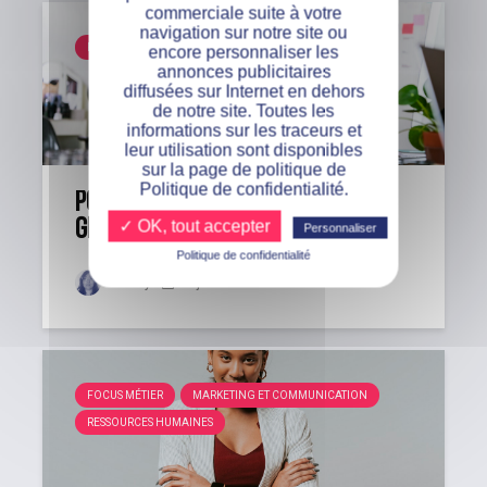
commerciale suite à votre
navigation sur notre site ou
FOCUS MÉTIER
MARKETING ET COMMUNICATION
encore personnaliser les
annonces publicitaires
diffusées sur Internet en dehors
de notre site. Toutes les
informations sur les traceurs et
leur utilisation sont disponibles
sur la page de politique de
Politique de confidentialité.
Pourquoi et comment devenir
Growth Hacker en 2021 ?
✓ OK, tout accepter
Personnaliser
Politique de confidentialité
Audrey
28 juin 2021
FOCUS MÉTIER
MARKETING ET COMMUNICATION
RESSOURCES HUMAINES