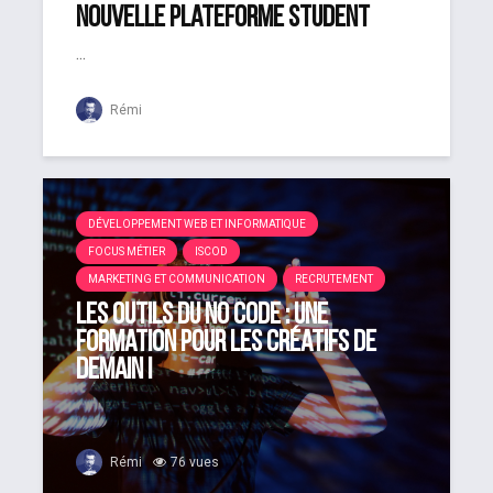
nouvelle plateforme Student
...
Rémi
DÉVELOPPEMENT WEB ET INFORMATIQUE
FOCUS MÉTIER
ISCOD
MARKETING ET COMMUNICATION
RECRUTEMENT
Les outils du no code : une
formation pour les créatifs de
demain !
Rémi
76 vues