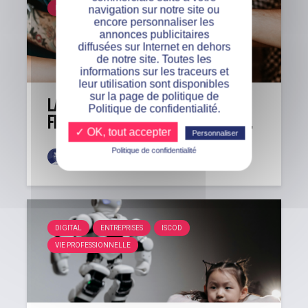
navigation sur notre site ou
ISCOD
L'ALTERNANCE
VIE PROFESSIONNELLE
encore personnaliser les
annonces publicitaires
diffusées sur Internet en dehors
de notre site. Toutes les
informations sur les traceurs et
leur utilisation sont disponibles
sur la page de politique de
La formation en alternance : une
Politique de confidentialité.
filière en faveur de l’égalité des...
✓ OK, tout accepter
Personnaliser
Politique de confidentialité
Rémi
4 août 2025
DIGITAL
ENTREPRISES
ISCOD
VIE PROFESSIONNELLE