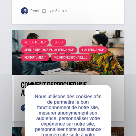
Rémi
Il y a 8 mois
FOCUS MÉTIER
ISCOD
JEUNE DIPLÔMÉ EN ALTERNANCE
L'ALTERNANCE
RECRUTEMENT
VIE PROFESSIONNELLE
Comment décrocher une
alternance sans expérience ?
Nous utilisons des cookies afin
de permettre le bon
fonctionnement de notre site,
Rémi
Il y a 10 mois
mesurer anonymement son
audience, personnaliser votre
expérience sur notre site,
personnaliser notre assistance
commerciale suite à votre