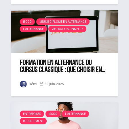
ISCOD
JEUNE DIPLÔMÉ EN ALTERNANCE
L'ALTERNANCE
VIE PROFESSIONNELLE
Formation en alternance ou
cursus classique : que choisir en...
Rémi
30 juin 2025
ENTREPRISES
ISCOD
L'ALTERNANCE
RECRUTEMENT