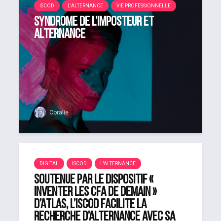
ISCOD
L'ALTERNANCE
VIE PROFESSIONNELLE
Syndrome de l’imposteur et
alternance
Coralie
DIGITAL
ISCOD
L'ALTERNANCE
Soutenue par le dispositif «
Inventer les CFA de demain »
d’Atlas, l’iSCOD facilite la
recherche d’alternance avec sa