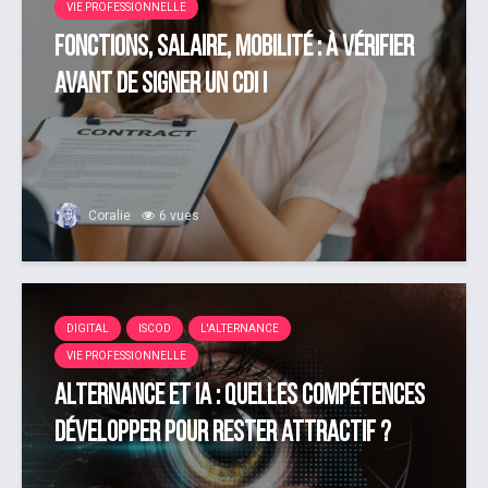
VIE PROFESSIONNELLE
Fonctions, salaire, mobilité : à vérifier
avant de signer un CDI !
Coralie
6 vues
DIGITAL
ISCOD
L'ALTERNANCE
VIE PROFESSIONNELLE
Alternance et IA : quelles compétences
développer pour rester attractif ?