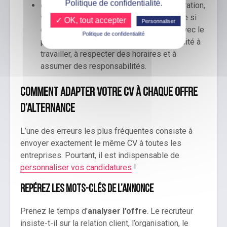
Politique de confidentialité.
des petits boulots
: baby-sitting, restauration,
vente, animation, soutien scolaire… Même si
✓ OK, tout accepter
Personnaliser
ces expériences n’ont aucun lien direct avec le
Politique de confidentialité
poste visé, elles démontrent votre capacité à
travailler, à respecter des horaires et à
assumer des responsabilités.
Comment adapter votre CV à chaque offre
d’alternance
L’une des erreurs les plus fréquentes consiste à
envoyer exactement le même CV à toutes les
entreprises. Pourtant, il est indispensable de
personnaliser vos candidatures
!
Repérez les mots-clés de l’annonce
Prenez le temps d’
analyser l’offre
. Le recruteur
insiste-t-il sur la relation client, l’organisation, le