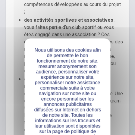
compétences développées au cours du projet
;
des activités sportives et associatives
:
vous faites partie d’un club sportif ou vous
êtes engagé dans une association ? Ces
expériences sont souvent très appréciées des
recruteurs, car elles révèlent des qualités
Nous utilisons des cookies afin
de permettre le bon
recherchées en entreprise (esprit d’équipe,
fonctionnement de notre site,
persévérance, sens des responsabilités ou
mesurer anonymement son
engagement) ;
audience, personnaliser votre
expérience sur notre site,
des projets personnels
: aujourd’hui, de
personnaliser notre assistance
nombreux jeunes développent des
commerciale suite à votre
compétences en dehors du cadre scolaire. Une
navigation sur notre site ou
encore personnaliser les
chaîne YouTube, un blog, un compte Instagram
annonces publicitaires
thématique, des créations graphiques ou
diffusées sur Internet en dehors
l’apprentissage d’un langage informatique
de notre site. Toutes les
informations sur les traceurs et
témoignent de votre curiosité et de votre
leur utilisation sont disponibles
capacité à apprendre par vous-même ;
sur la page de politique de