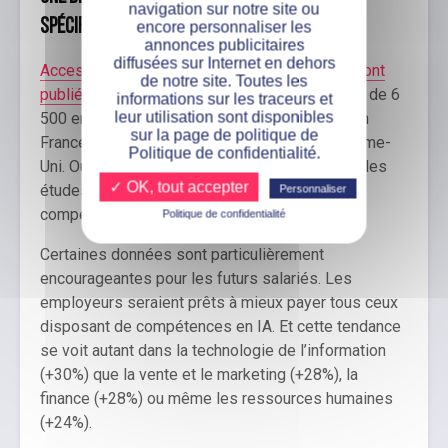
navigation sur notre site ou
spécifiques à l’IA
encore personnaliser les
annonces publicitaires
diffusées sur Internet en dehors
Access Partnership et Amazon Web Services ont
de notre site. Toutes les
publié conjointement un sondage
mené auprès de 6
informations sur les traceurs et
leur utilisation sont disponibles
500 employés et 2 000 employeurs répartis en
sur la page de politique de
France, en Allemagne, en Espagne et au Royaume-
Politique de confidentialité.
Uni. Outre l’ubiquité de l’IA déjà démontrée par les
✓ OK, tout accepter
études ci-dessus, c’est la demande en
Personnaliser
compétences qui ressort le plus.
Politique de confidentialité
Certaines données sont particulièrement
encourageantes pour les futurs salariés. Les
employeurs seraient prêts à mieux payer tous ceux
disposant de compétences en IA. Et cette tendance
se voit autant dans la technologie de l’information
(+30%) que la vente et le marketing (+28%), la
finance (+28%) ou même les ressources humaines
(+24%).