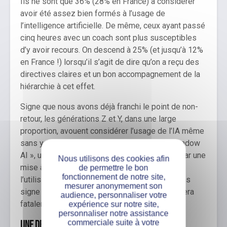
Ils ne sont que 36% (28% en France) à considérer
avoir été assez bien formés à l’usage de
l’intelligence artificielle. De même, ceux ayant passé
cinq heures avec un coach sont plus susceptibles
d’y avoir recours. On descend à 25% (et jusqu’à 12%
en France !) lorsqu’il s’agit de dire qu’on a reçu des
directives claires et un bon accompagnement de la
hiérarchie à cet effet.
Signe que nous avons déjà franchi le point de non-
retour, les générations Z et Y, dans une large
proportion, avouent considérer l’usage de l’IA même
sans y être autorisées. On parle alors de « Shadow
AI », un phénomène qui pourrait être contrôlé par une
Nous utilisons des cookies afin
mise à disposition d’outils adaptés. Puisque
de permettre le bon
fonctionnement de notre site,
l’utilisation de l’IA chez les jeunes explose sans
mesurer anonymement son
signe de ralentissement, le lieu de travail en sera
audience, personnaliser votre
fatalement affecté. C’est inévitable.
expérience sur notre site,
personnaliser notre assistance
commerciale suite à votre
Une demande grandissante de compétences