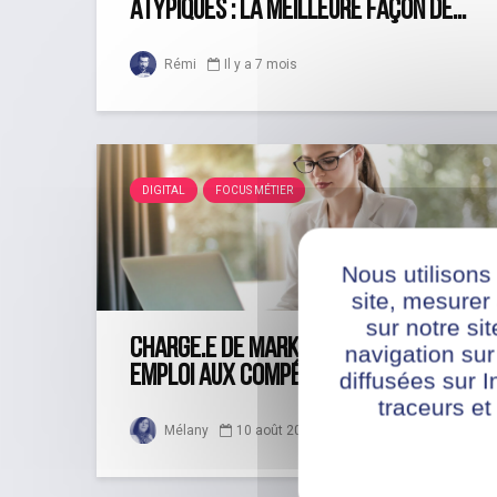
atypiques : la meilleure façon de...
Rémi
Il y a 7 mois
DIGITAL
FOCUS MÉTIER
Nous utilisons
site, mesure
sur notre si
Chargé.e de marketing digital : un
navigation sur
emploi aux compétences multiples
diffusées sur I
traceurs et
10 août 2020
Mélany