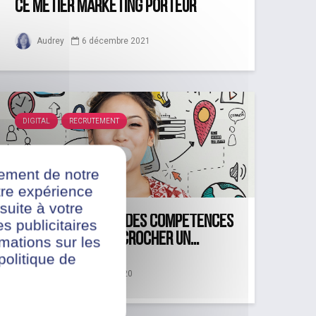
ce métier marketing porteur
Audrey
6 décembre 2021
DIGITAL
RECRUTEMENT
nement de notre
re expérience
suite à votre
La multiplication des compétences
s publicitaires
digitales pour décrocher un...
rmations sur les
politique de
19 avril 2020
Mélany