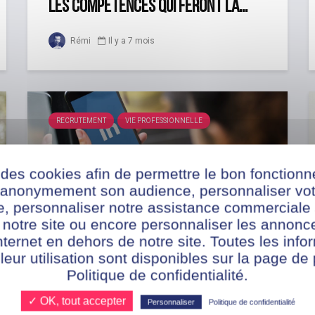
les compétences qui feront la...
Rémi
Il y a 7 mois
RECRUTEMENT
VIE PROFESSIONNELLE
 des cookies afin de permettre le bon fonction
r anonymement son audience, personnaliser vot
te, personnaliser notre assistance commerciale 
Emploi en alternance : 15
 notre site ou encore personnaliser les annonce
compétences digitales et soft...
nternet en dehors de notre site. Toutes les info
 leur utilisation sont disponibles sur la page de 
Politique de confidentialité.
3 août 2020
Mélany
✓ OK, tout accepter
Personnaliser
Politique de confidentialité