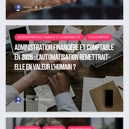
Rémi
41 vues
ADMINISTRATION, FINANCE ET COMPTABILITÉ
FOCUS MÉTIER
Administration financière et comptable
en 2026 : l’automatisation remettrait-
elle en valeur l’humain ?
Rémi
54 vues