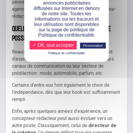
peuvent se montrer plus généreuses que les
annonces publicitaires
diffusées sur Internet en dehors
agences niveau salaire pour retenir un concepteur-
de notre site. Toutes les
rédacteur aguerri.
informations sur les traceurs et
leur utilisation sont disponibles
Quelles sont les évolutions de carrière
sur la page de politique de
Politique de confidentialité.
possibles ?
✓ OK, tout accepter
Personnaliser
Beaucoup de concepteurs-rédacteurs continuent
Politique de confidentialité
d’exercer ce métier en se spécialisant dans leurs
canaux de communication ou leur secteur de
prédilection : mode, automobile, parfum, etc.
Certains d’entre eux font également le choix de
l’indépendance, dès que leur book est suffisamment
rempli.
Enfin, après quelques années d’expérience, un
concepteur-rédacteur peut aussi évoluer vers un
autre poste. Classiquement, celui de
directeur de
la création
. Ce dernier définit tous les concepts