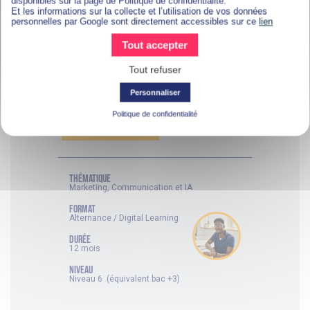
disponibles sur la page de Politique de confidentialité.
Et les informations sur la collecte et l’utilisation de vos données
Vous aimez organiser, coordonner et faire
personnelles par Google sont directement accessibles sur ce
lien
avancer des projets ? Ce Bachelor
accessible dès le niveau postbac vous
Tout accepter
forme à piloter des projets digitaux de A à
Z, en travaillant aussi bien sur la stratégie,
Tout refuser
la communication, les outils de
l’intelligence artificielle que la gestion des
Personnaliser
équipes.
Politique de confidentialité
EN SAVOIR PLUS ?
thématique
Marketing, Communication et IA
FORMAT
Alternance / Digital Learning
DURÉE
12 mois
NIVEAU
Niveau 6 (équivalent bac +3)