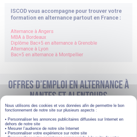
ISCOD vous accompagne pour trouver votre
formation en alternance partout en France :
Alternance à
Angers
MBA à Bordeaux
Diplôme Bac+5 en alternance à
Grenoble
Alternance à
Lyon
Bac+5 en alternance à
Montpellier
Offres d’emploi en alternance à
nantes et alentours
Nous utilisons des cookies et vos données afin de permettre le bon
Nos partenaires proposent des centaines d’offres d’emploi
fonctionnement de notre site sur plusieurs aspects :
en alternance, toute l’année, partout en France.
• Personnaliser les annonces publicitaires diffusées sur Internet en
Commercial et Relation Client
dehors de notre site
• Mesurer l’audience de notre site Internet
• Personnaliser votre expérience sur notre site
Alternance Commercial B to B - Les