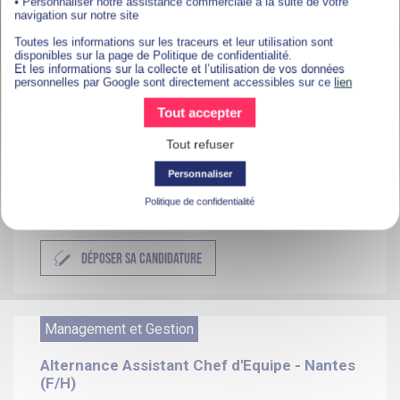
• Personnaliser notre assistance commerciale à la suite de votre
Sorinières (F/H)
navigation sur notre site
LES SORINIÈRES
Toutes les informations sur les traceurs et leur utilisation sont
disponibles sur la page de Politique de confidentialité.
Et les informations sur la collecte et l’utilisation de vos données
DÉPOSER SA CANDIDATURE
personnelles par Google sont directement accessibles sur ce
lien
Tout accepter
Management et Gestion
Tout refuser
Personnaliser
Alternance Assistante de direction - Saint-
Herblain (F/H)
Politique de confidentialité
SAINT-HERBLAIN
DÉPOSER SA CANDIDATURE
Management et Gestion
Alternance Assistant Chef d'Equipe - Nantes
(F/H)