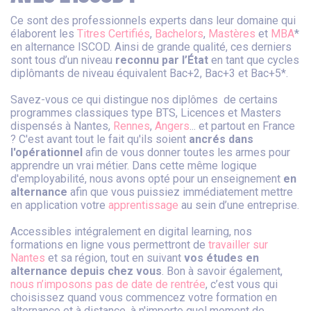
Ce sont des professionnels experts dans leur domaine qui
élaborent les
Titres Certifiés
,
Bachelors
,
Mastères
et
MBA
*
en alternance ISCOD. Ainsi de grande qualité, ces derniers
sont tous d’un niveau
reconnu par l’État
en tant que cycles
diplômants de niveau équivalent Bac+2, Bac+3 et Bac+5*.
Savez-vous ce qui distingue nos diplômes de certains
programmes classiques type BTS, Licences et Masters
dispensés à Nantes,
Rennes
,
Angers
... et partout en France
? C'est avant tout le fait qu'ils soient
ancrés dans
l'opérationnel
afin de vous donner toutes les armes pour
apprendre un vrai métier. Dans cette même logique
d'employabilité, nous avons opté pour un enseignement
en
alternance
afin que vous puissiez immédiatement mettre
en application votre
apprentissage
au sein d’une entreprise.
Accessibles intégralement en digital learning, nos
formations en ligne vous permettront de
travailler sur
Nantes
et sa région, tout en suivant
vos études en
alternance depuis chez vous
. Bon à savoir également,
nous n’imposons pas de date de rentrée
, c’est vous qui
choisissez quand vous commencez votre formation en
alternance et à distance, à n'importe quel moment de