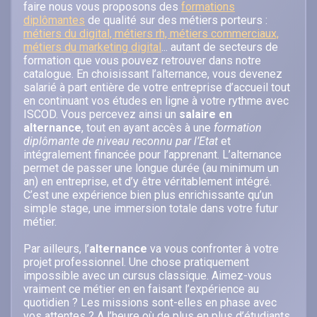
faire nous vous proposons des
formations
diplômantes
de qualité sur des métiers porteurs :
métiers du digital, métiers rh, métiers commerciaux,
métiers du marketing digital
... autant de secteurs de
formation que vous pouvez retrouver dans notre
catalogue. En choisissant l’alternance, vous devenez
salarié à part entière de votre entreprise d’accueil tout
en continuant vos études en ligne à votre rythme avec
ISCOD. Vous percevez ainsi un
salaire en
alternance
, tout en ayant accès à une
formation
diplômante de niveau reconnu par l’Etat
et
intégralement financée pour l’apprenant. L’alternance
permet de passer une longue durée (au minimum un
an) en entreprise, et d’y être véritablement intégré.
C’est une expérience bien plus enrichissante qu’un
simple stage, une immersion totale dans votre futur
métier.
Par ailleurs, l’
alternance
va vous confronter à votre
projet professionnel. Une chose pratiquement
impossible avec un cursus classique. Aimez-vous
vraiment ce métier en en faisant l’expérience au
quotidien ? Les missions sont-elles en phase avec
vos attentes ? A l’heure où de plus en plus d’étudiants