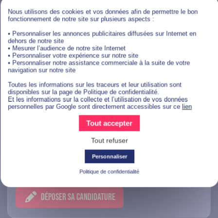
Paris
Nous utilisons des cookies et vos données afin de permettre le bon
fonctionnement de notre site sur plusieurs aspects :
DÉPOSER SA CANDIDATURE
• Personnaliser les annonces publicitaires diffusées sur Internet en
dehors de notre site
• Mesurer l’audience de notre site Internet
• Personnaliser votre expérience sur notre site
• Personnaliser notre assistance commerciale à la suite de votre
navigation sur notre site
Commercial Et Relation Client
Toutes les informations sur les traceurs et leur utilisation sont
disponibles sur la page de Politique de confidentialité.
Et les informations sur la collecte et l’utilisation de vos données
personnelles par Google sont directement accessibles sur ce
lien
Alternance Assistant(e)
Tout accepter
communication - Saint-Rémy-de-
Provence (F/H)
Tout refuser
Personnaliser
Saint-Rémy-de-Provence
Politique de confidentialité
DÉPOSER SA CANDIDATURE