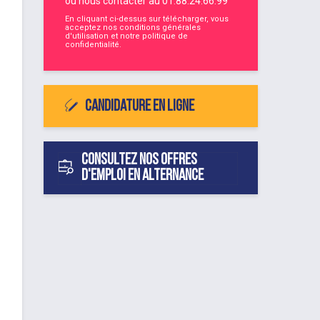
ou nous contacter au
01.88.24.66.99
En cliquant ci-dessus sur télécharger, vous
acceptez nos
conditions générales
d'utilisation
et notre
politique de
confidentialité
.
Candidature en ligne
Consultez nos offres
d'emploi en alternance