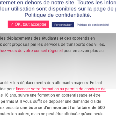
nternet en dehors de notre site. Toutes les info
 leur utilisation sont disponibles sur la page de 
Politique de confidentialité.
✓ OK, tout accepter
Personnaliser
Politique de confidentialité
ur les déplacements des étudiants et des apprentis en
x
sont proposés par les services de transports des villes,
ez-vous de votre conseil régional
pour en savoir plus sur
faciliter les déplacements des alternants majeurs. En tant
aide pour
financer votre formation au permis de conduire de
s 18 ans, suivre une formation en apprentissage et être
 permis B
. Il vous suffit de déposer une demande d’aide
vez ensuite
une bourse d’un montant forfaitaire de 500
outes les autres, mais ne peut être attribuée qu’une seule