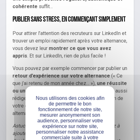
cohérente
suffit…
Publier sans stress, en commençant simplement
Pour attirer l’attention des recruteurs sur LinkedIn et
trouver un emploi rapidement après votre alternance,
vous devez leur
montrer ce que vous avez
appris
. Et sur LinkedIn, rien de plus facile !
Vous pouvez par exemple commencer par publier un
retour d’expérience sur votre alternance
(« Ce
que j’ai retenu de mon année chez… »),
une réussite
ou un projet
dont vous êtes fier. Vous pouvez aussi
rédiger un
post de remerciement
, à l’attention de
Nous utilisons des cookies afin
de permettre le bon
votre entreprise d’accueil ou de votre école en
fonctionnement de notre site,
alternance.
mesurer anonymement son
audience, personnaliser votre
Astuce : pour un maximum de visibilité, pensez à
expérience sur notre site,
personnaliser notre assistance
ajouter
3 à 5 hashtags ciblés
(#alternance,
commerciale suite à votre