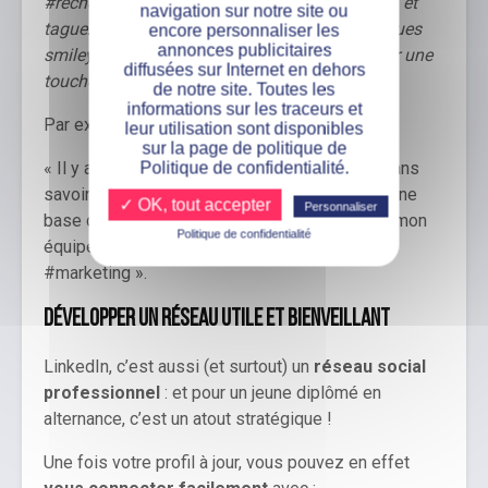
#rechercheemploi, #communicationdigitale…), et
navigation sur notre site ou
taguez votre école et votre entreprise. Et quelques
encore personnaliser les
annonces publicitaires
smileys ou émoticônes peuvent aussi apporter une
diffusées sur Internet en dehors
touche originale à votre post !
de notre site. Toutes les
informations sur les traceurs et
Par exemple :
leur utilisation sont disponibles
sur la page de politique de
« Il y a un an, je commençais mon alternance sans
Politique de confidentialité.
savoir ce qu’était un CRM. Aujourd’hui, je gère une
✓ OK, tout accepter
Personnaliser
base de 5 000 contacts et j’adore ça ! Merci à mon
Politique de confidentialité
équipe pour la confiance
#alternance
#marketing ».
Développer un réseau utile et bienveillant
LinkedIn, c’est aussi (et surtout) un
réseau social
professionnel
: et pour un jeune diplômé en
alternance, c’est un atout stratégique !
Une fois votre profil à jour, vous pouvez en effet