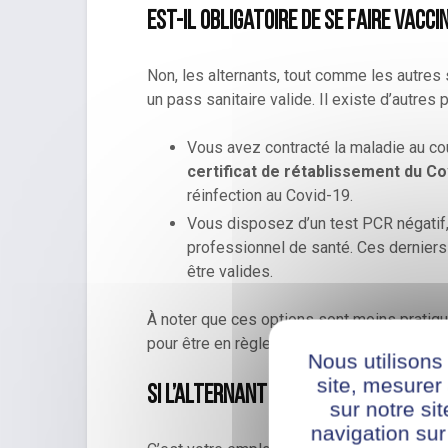
Est-il obligatoire de se faire vacci
Non, les alternants, tout comme les autres 
un pass sanitaire valide. Il existe d’autres 
Vous avez contracté la maladie au co
certificat de rétablissement du Co
réinfection au Covid-19.
Vous disposez d’un test PCR négatif, 
professionnel de santé. Ces derniers
être valides.
À noter que ces options sont moins pratiqu
pour être en règle auprès de votre employe
Nous utilisons
site, mesure
Si l’alternant n’a pas de pass sanit
sur notre si
navigation sur