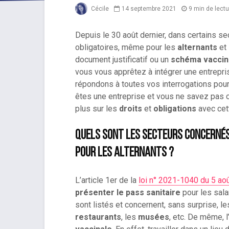
Cécile
14 septembre 2021
9 min de lectu
Depuis le 30 août dernier, dans certains sec
obligatoires, même pour les
alternants
et
document justificatif ou un
schéma vaccin
vous vous apprêtez à intégrer une entrepr
répondons à toutes vos interrogations pour 
êtes une entreprise et vous ne savez pas 
plus sur les
droits
et
obligations
avec ce
Quels sont les secteurs concernés 
pour les alternants ?
L’article 1er de la
loi n° 2021-1040 du 5 ao
présenter le pass sanitaire
pour les sala
sont listés et concernent, sans surprise, l
restaurants
, les
musées
, etc. De même, l