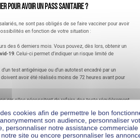
ner pour avoir un pass sanitaire ?
salariés, ne sont pas obligés de se faire vacciner pour avoir
possibilités en fonction de votre situation :
urs des 6 derniers mois. Vous pouvez, dès lors, obtenir un
vid-19
. Celui-ci permet d’indiquer un risque limité de
d’un test antigénique ou d’un autotest encadré par un
 doivent avoir été réalisés moins de 72 heures avant pour
es car elles nécessitent de refaire des tests régulièrement
ur.
 des cookies afin de permettre le bon fonction
r anonymement son audience, personnaliser vot
aire que se passe-t-il ?
te, personnaliser notre assistance commerciale 
 notre site ou encore personnaliser les annonce