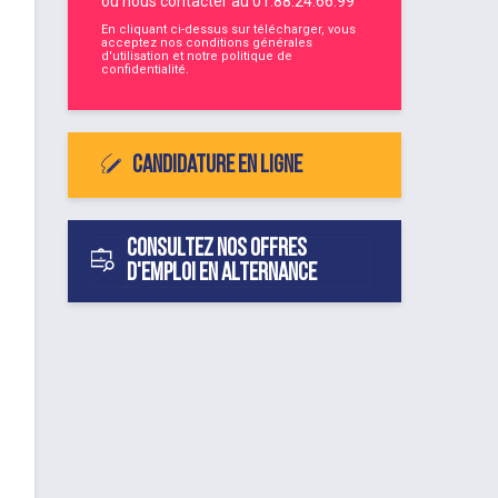
ou nous contacter au
01.88.24.66.99
En cliquant ci-dessus sur télécharger, vous
acceptez nos
conditions générales
d'utilisation
et notre
politique de
confidentialité
.
Candidature en ligne
Consultez nos offres
d'emploi en alternance