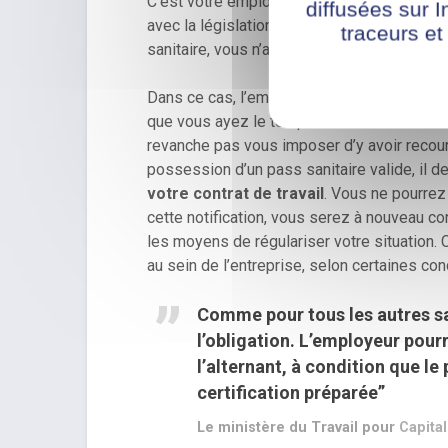
C’est votre employeur (ou la personne désig
diffusées sur I
avec la législation. Si vous êtes alternant
traceurs et
sanitaire, vous n’aurez plus la possibilité d
Dans ce cas, l’employeur peut vous propo
que vous ayez le temps d’effectuer un test
revanche pas vous imposer d’y avoir recours
possession d’un pass sanitaire valide, il 
votre contrat de travail
. Vous ne pourrez 
cette notification, vous serez à nouveau c
les moyens de régulariser votre situation.
au sein de l’entreprise, selon certaines cond
Comme pour tous les autres sal
l’obligation. L’employeur pou
l’alternant, à condition que le
certification préparée”
Le ministère du Travail pour
Capital