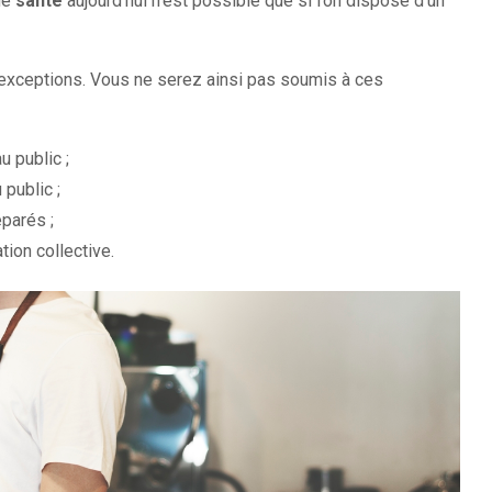
 de
santé
aujourd’hui n’est possible que si l’on dispose d’un
 exceptions. Vous ne serez ainsi pas soumis à ces
 public ;
 public ;
parés ;
ion collective.