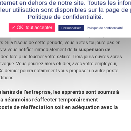
née par celui-ci) qui veillera à ce que vous soyez en règle
nternet en dehors de notre site. Toutes les info
 et que vous ne pouvez (ou ne voulez) pas présenter de pass
 leur utilisation sont disponibles sur la page de 
’exercer votre activité professionnelle.
Politique de confidentialité.
✓ OK, tout accepter
ser de
poser des jours de congés et/ou de RTT
. Ceci afin
Personnaliser
Politique de confidentialité
 ou de terminer votre schéma vaccinal. Il ne pourra pas en
. Si à l’issue de cette période, vous n’êtes toujours pas en
devra vous notifier immédiatement de la
suspension de
dès lors plus toucher votre salaire. Trois jours ouvrés après
onvoqué. Vous pourrez alors étudier, avec votre employeur,
 Ce dernier pourra notamment vous proposer un autre poste
itions :
ariés de l’entreprise, les apprentis sont soumis à
rra néanmoins réaffecter temporairement
 poste de réaffectation soit en adéquation avec la