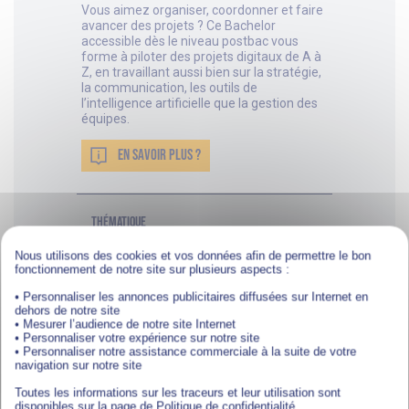
Vous aimez organiser, coordonner et faire
avancer des projets ? Ce Bachelor
accessible dès le niveau postbac vous
forme à piloter des projets digitaux de A à
Z, en travaillant aussi bien sur la stratégie,
la communication, les outils de
l’intelligence artificielle que la gestion des
équipes.
EN SAVOIR PLUS ?
thématique
Marketing, Communication et IA
Nous utilisons des cookies et vos données afin de permettre le bon
FORMAT
fonctionnement de notre site sur plusieurs aspects :
Alternance / Digital Learning
• Personnaliser les annonces publicitaires diffusées sur Internet en
DURÉE
dehors de notre site
12 mois
• Mesurer l’audience de notre site Internet
• Personnaliser votre expérience sur notre site
NIVEAU
• Personnaliser notre assistance commerciale à la suite de votre
Niveau 6 (équivalent bac +3)
navigation sur notre site
Toutes les informations sur les traceurs et leur utilisation sont
disponibles sur la page de Politique de confidentialité.