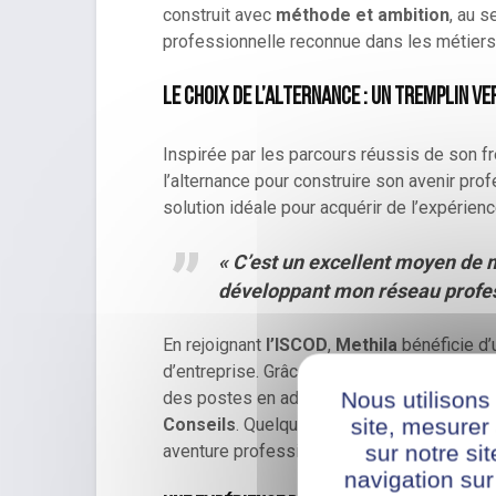
construit avec
méthode et ambition
, au s
professionnelle reconnue dans les métiers 
Le choix de l’alternance : un tremplin ver
Inspirée par les parcours réussis de son f
l’alternance pour construire son avenir pr
solution idéale pour acquérir de l’expérien
« C’est un excellent moyen de 
développant mon réseau profess
En rejoignant
l’ISCOD
,
Methila
bénéficie d
d’entreprise. Grâce à la
plateforme dédiée
,
Nous utilisons
des postes en adéquation avec ses ambition
site, mesure
Conseils
. Quelques jours plus tard, elle d
sur notre si
aventure professionnelle riche en enseign
navigation sur