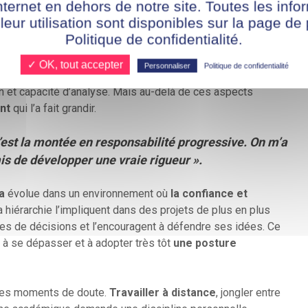
nternet en dehors de notre site. Toutes les info
humaine
 leur utilisation sont disponibles sur la page de 
Politique de confidentialité.
Conseils
,
Methila
découvre rapidement la richesse et
t confier des missions concrètes et variées : saisie
✓ OK, tout accepter
Personnaliser
Politique de confidentialité
, préparation des bilans intermédiaires… autant de tâches
n et capacité d’analyse. Mais au-delà de ces aspects
ent
qui l’a fait grandir.
’est la montée en responsabilité progressive. On m’a
mis de développer une vraie rigueur ».
a
évolue dans un environnement où
la confiance et
 hiérarchie l’impliquent dans des projets de plus en plus
rises de décisions et l’encouragent à défendre ses idées. Ce
 à se dépasser et à adopter très tôt
une posture
 des moments de doute.
Travailler à distance
, jongler entre