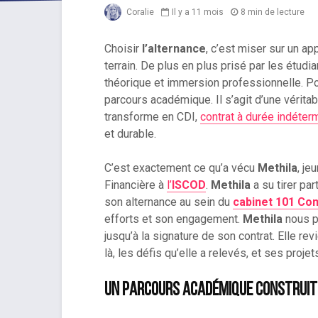
Coralie
Il y a 11 mois
8 min de lecture
Choisir
l’alternance
, c’est miser sur un ap
terrain. De plus en plus prisé par les étudi
théorique et immersion professionnelle. Po
parcours académique. Il s’agit d’une véritab
transforme en CDI,
contrat à durée indéter
et durable.
C’est exactement ce qu’a vécu
Methila
, j
Financière à
l’
ISCOD
.
Methila
a su tirer par
son alternance au sein du
cabinet 101 Con
efforts et son engagement.
Methila
nous p
jusqu’à la signature de son contrat. Elle revi
là, les défis qu’elle a relevés, et ses projet
Un parcours académique construit