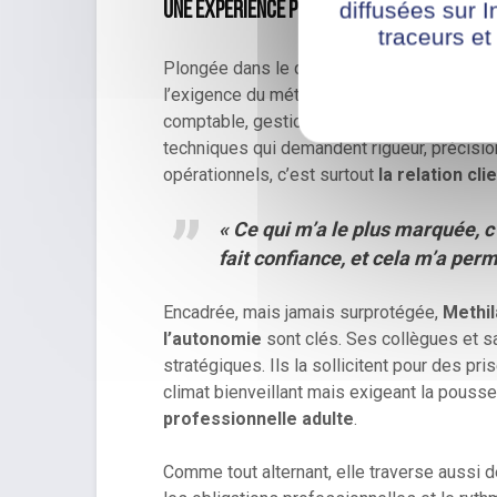
diffusées sur I
Une expérience professionnalisante et 
traceurs et
Plongée dans le quotidien du cabinet
101 
l’exigence du métier. Très vite, elle se voi
comptable, gestion des déclarations de TVA
techniques qui demandent rigueur, précisio
opérationnels, c’est surtout
la relation cli
« Ce qui m’a le plus marquée, c
fait confiance, et cela m’a per
Encadrée, mais jamais surprotégée,
Methil
l’autonomie
sont clés. Ses collègues et sa
stratégiques. Ils la sollicitent pour des p
climat bienveillant mais exigeant la pousse
professionnelle adulte
.
Comme tout alternant, elle traverse aussi