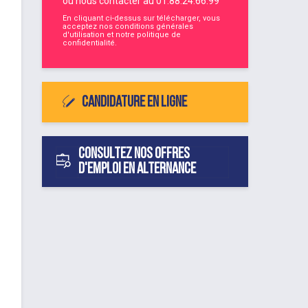
ou nous contacter au
01.88.24.66.99
En cliquant ci-dessus sur télécharger, vous
acceptez nos
conditions générales
d'utilisation
et notre
politique de
confidentialité
.
Candidature en ligne
Consultez nos offres
d'emploi en alternance