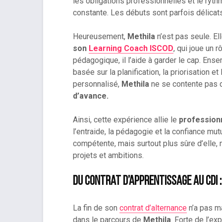
les obligations professionnelles et le ry
constante. Les débuts sont parfois délicats,
Heureusement,
Methila
n’est pas seule. E
son
Learning Coach ISCOD
, qui joue un 
pédagogique, il l’aide à garder le cap. Ense
basée sur la planification, la priorisation e
personnalisé,
Methila
ne se contente pas 
d’avance.
Ainsi, cette expérience allie le
profession
l’entraide, la pédagogie et la confiance mut
compétente, mais surtout plus sûre d’elle, 
projets et ambitions.
Du contrat d’apprentissage au CDI :
La fin de son
contrat d’alternance
n’a pas ma
dans le parcours de
Methila
. Forte de l’e