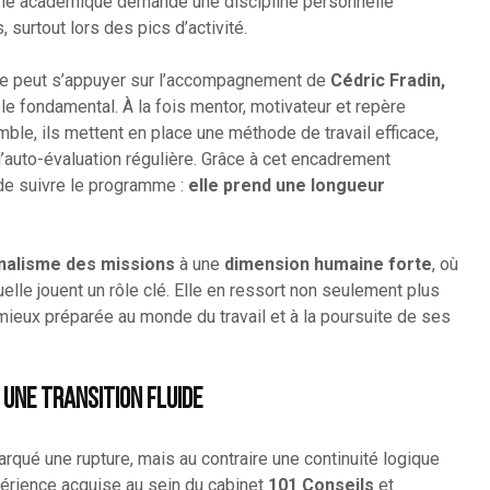
thme académique demande une discipline personnelle
 surtout lors des pics d’activité.
lle peut s’appuyer sur l’accompagnement de
Cédric Fradin,
rôle fondamental. À la fois mentor, motivateur et repère
mble, ils mettent en place une méthode de travail efficace,
t l’auto-évaluation régulière. Grâce à cet encadrement
de suivre le programme :
elle prend une longueur
nalisme des missions
à une
dimension humaine forte
, où
uelle jouent un rôle clé. Elle en ressort non seulement plus
mieux préparée au monde du travail et à la poursuite de ses
 une transition fluide
rqué une rupture, mais au contraire une continuité logique
xpérience acquise au sein du cabinet
101 Conseils
et