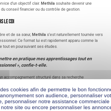
ervice d’un objectif clair.
Methila
souhaite devenir une
du conseil financier ou du contrôle de gestion.
s le CDI
rère et de sa sœur,
Methila
s’est naturellement tournée vers
ofessionnel. Ce format lui est rapidement apparu comme la
ce tout en poursuivant ses études.
mettre en pratique mes apprentissages tout en
ionnel », confie-t-elle.
’un accompagnement structuré dans sa recherche
 elle consulte des offres ciblées et postule directement à
 des cookies afin de permettre le bon fonction
s. C’est ainsi qu’elle entre en contact avec le cabinet
101
r anonymement son audience, personnaliser vot
écroche un entretien – concluant – qui marque le début d’une
te, personnaliser notre assistance commerciale 
ements.
 notre site ou encore personnaliser les annonce