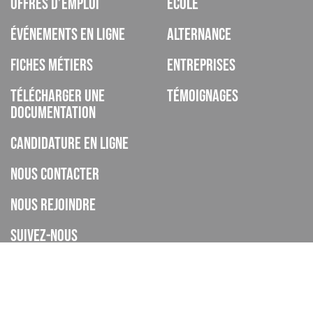
Offres d’emploi
École
Événements en ligne
Alternance
Fiches métiers
Entreprises
Télécharger une
Témoignages
documentation
Candidature en ligne
Nous contacter
Nous rejoindre
Suivez-nous
ISCOD est un organisme de formation, CFA, établissement privé
d’enseignement à distance, enregistré sous le numéro de