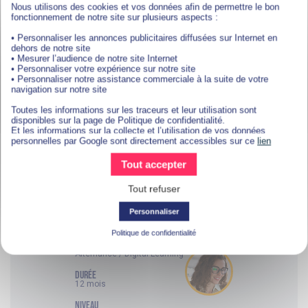
Nous utilisons des cookies et vos données afin de permettre le bon
Bachelor
fonctionnement de notre site sur plusieurs aspects :
Bachelor Responsable
• Personnaliser les annonces publicitaires diffusées sur Internet en
d'Etablissement
dehors de notre site
• Mesurer l’audience de notre site Internet
Vous rêvez de piloter un établissement,
• Personnaliser votre expérience sur notre site
d’impulser des changements et de booster
• Personnaliser notre assistance commerciale à la suite de votre
navigation sur notre site
sa performance ? Ce Bachelor vous
permet d’acquérir les compétences
Toutes les informations sur les traceurs et leur utilisation sont
nécessaires pour piloter des services,
disponibles sur la page de Politique de confidentialité.
manager des équipes et commercialiser
Et les informations sur la collecte et l’utilisation de vos données
des offres avec efficacité.
personnelles par Google sont directement accessibles sur ce
lien
EN SAVOIR PLUS ?
Tout accepter
Tout refuser
Personnaliser
thématique
Management et Gestion
Politique de confidentialité
FORMAT
Alternance / Digital Learning
DURÉE
12 mois
NIVEAU