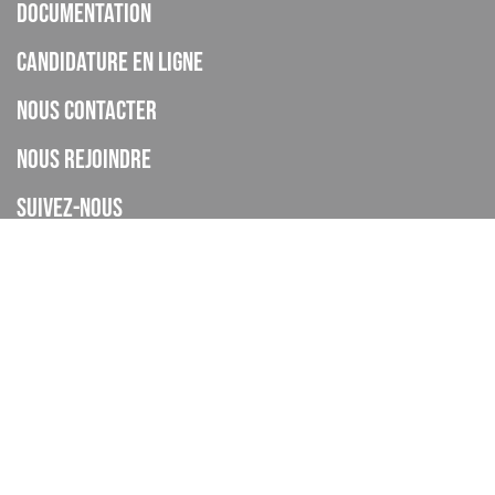
documentation
Candidature en ligne
Nous contacter
Nous rejoindre
Suivez-nous
ISCOD est un organisme de formation, CFA, établissement privé
d’enseignement à distance, enregistré sous le numéro de
déclaration d’activité 93060895606 auprès de la DREETS de la
Provence Alpes Cote d’Azur (cet enregistrement ne vaut pas
agrément de l’Etat), et déclaré sous le code UAI 0062268H.
Le CFA ISCOD a accompagné 4445 apprentis en 2024-2025.
Taux de réussite global : En 2024-2025 le taux d'obtention global des
certifications est de 75%.
Taux d’achèvement global : En 2024-2025 , en moyenne 82% des apprentis
formés au sein de l'ISCOD ont terminé leur formation sans abandonner ni
rompre leur contrat d'apprentissage.