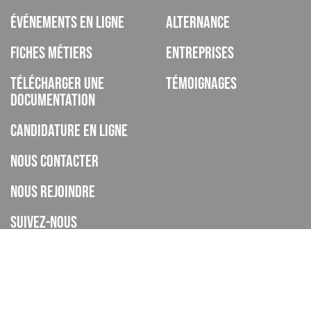
Événements en ligne
Alternance
Fiches métiers
Entreprises
Télécharger une
Témoignages
documentation
Candidature en ligne
Nous contacter
Nous rejoindre
Suivez-nous
ISCOD est un organisme de formation, CFA, établissement privé
d’enseignement à distance, enregistré sous le numéro de
déclaration d’activité 93060895606 auprès de la DREETS de la
Provence Alpes Cote d’Azur (cet enregistrement ne vaut pas