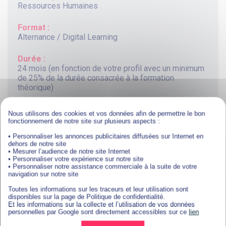
Ressources Humaines
Format :
Alternance / Digital Learning
Durée :
24 mois (en fonction de votre profil avec un minimum
de 25% de la durée consacrée à la formation
théorique)
Niveau :
Nous utilisons des cookies et vos données afin de permettre le bon
Niveau 7 (équivalent bac +5)
fonctionnement de notre site sur plusieurs aspects :
• Personnaliser les annonces publicitaires diffusées sur Internet en
dehors de notre site
• Mesurer l’audience de notre site Internet
• Personnaliser votre expérience sur notre site
LES RDV RH
• Personnaliser notre assistance commerciale à la suite de votre
navigation sur notre site
Toutes les informations sur les traceurs et leur utilisation sont
LES SÉANCES LIVE QUI PROPULSENT VOTRE
disponibles sur la page de Politique de confidentialité.
Et les informations sur la collecte et l’utilisation de vos données
FORMATION !
personnelles par Google sont directement accessibles sur ce
lien