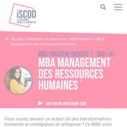
Accueil
/
Formations en alternance
/
MBA/Mastères
/
MBA
Management des Ressources Humaines
MBA/Mastère [Niveau 7 - BAC +5]
MBA Management
des Ressources
Humaines
*
AVEC NOTRE PARTENAIRE ISME
Vous voulez devenir un acteur clé des transformations
humaines et stratégiques en entreprise ? Ce MBA vous