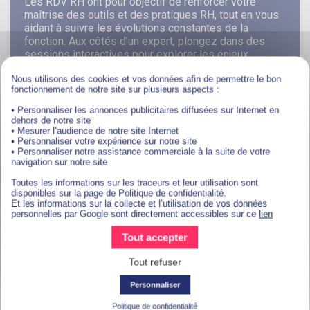
Les RDV RH ont pour objectif de renforcer votre
maîtrise des outils et des pratiques RH, tout en vous
aidant à suivre les évolutions constantes de la
fonction. Aux côtés d’un expert, plongez dans des
sessions interactives pour explorer les enjeux
actuels et les meilleures pratiques en ressources
Nous utilisons des cookies et vos données afin de permettre le bon
humaines.
fonctionnement de notre site sur plusieurs aspects :
• Personnaliser les annonces publicitaires diffusées sur Internet en
dehors de notre site
EN SAVOIR PLUS ?
• Mesurer l’audience de notre site Internet
• Personnaliser votre expérience sur notre site
• Personnaliser notre assistance commerciale à la suite de votre
navigation sur notre site
Toutes les informations sur les traceurs et leur utilisation sont
disponibles sur la page de Politique de confidentialité.
Prérequis
Et les informations sur la collecte et l’utilisation de vos données
personnelles par Google sont directement accessibles sur ce
lien
Tout candidat admis à suivre la formation devra
Tout accepter
respecter les prérequis, à savoir :
Tout refuser
Avoir validé un diplôme ou une Certification RNCP
de niveau 5 (niveau équivalent Bac+2)
Personnaliser
Politique de confidentialité