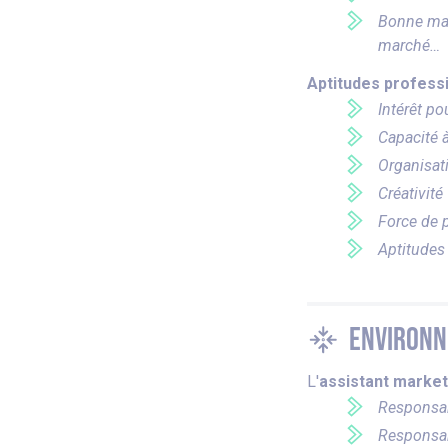
Bonne maî
marché…
Aptitudes profess
Intérêt po
Capacité à
Organisati
Créativité
Force de 
Aptitudes
Environ
L'
assistant market
Responsa
Responsab