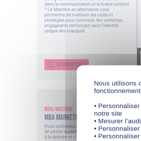
dans la communication et le brand content
? Ce Mastère en alternance vous
permettra de maîtriser les outils et
stratégies pour concevoir des contenus
engageants renforçant ainsi l'identité
unique des marques.
EN SAVOIR PLUS ?
Nous utilisons 
fonctionnement 
• Personnaliser
MBA/Mastère
notre site
MBA Marketing & Data analytics
• Mesurer l’audi
Vous souhaitez devenir un expert capable
• Personnaliser
de piloter la performance marketing grâce
• Personnaliser
à la donnée et d’orienter les décisions