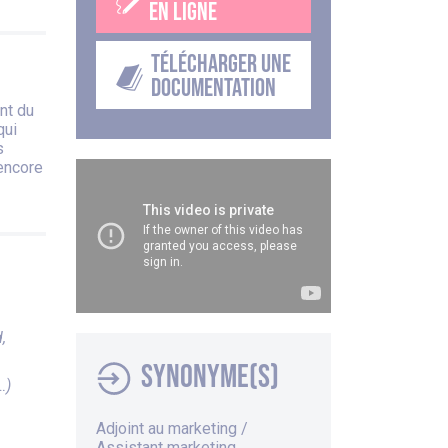
EN LIGNE
TÉLÉCHARGER UNE
DOCUMENTATION
nt du
qui
s
encore
,
Synonyme(s)
…)
Adjoint au marketing /
Assistant marketing