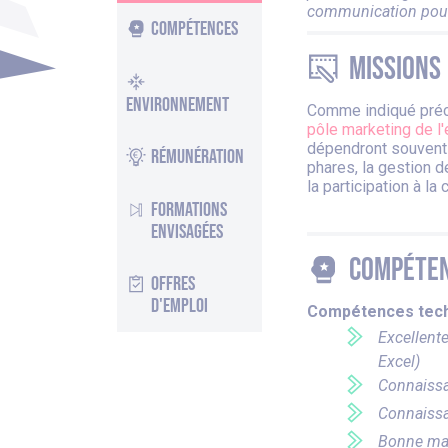
communication pour 
Compétences
Missions
Environnement
Comme indiqué préc
pôle marketing de l'
dépendront souvent
Rémunération
phares, la gestion 
la participation à la
Formations
envisagées
Compéte
Offres
d'emploi
Compétences tec
Excellente
Excel)
Connaissa
Connaissan
Bonne maî