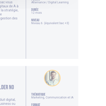
tbac vous
Alternance / Digital Learning
gitaux de A à
DURÉE
 la stratégie,
12 mois
de
la gestion des
NIVEAU
Niveau 6 (équivalent bac +3)
lder No
thématique
Marketing, Communication et IA
it digital,
usiness ou
FORMAT