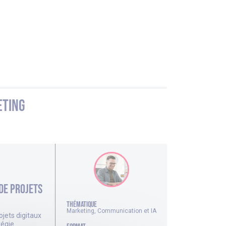
eting
de projets
thématique
Marketing, Communication et IA
ojets digitaux
tégie