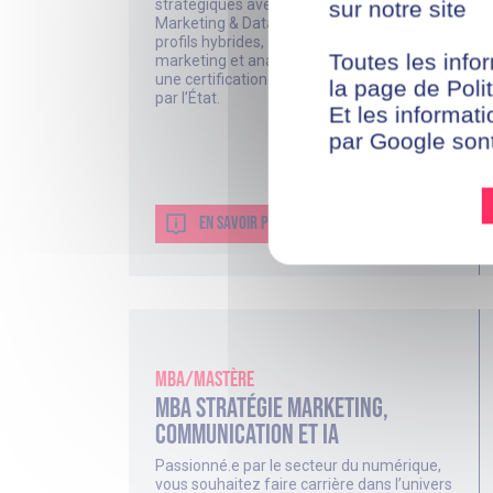
stratégiques avec précision ? Cet MBA
sur notre site
Marketing & Data Analytics forme des
profils hybrides, à la fois stratèges
Toutes les infor
marketing et analystes business. À la clé :
une certification professionnelle reconnue
la page de Polit
par l’État.
Et les informati
par Google son
EN SAVOIR PLUS ?
MBA/Mastère
MBA Stratégie Marketing,
Communication et IA
Passionné.e par le secteur du numérique,
vous souhaitez faire carrière dans l’univers