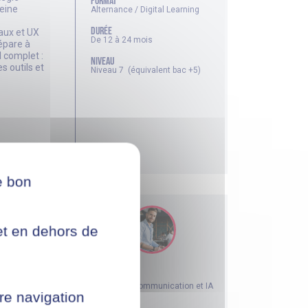
FORMAT
leine
Alternance / Digital Learning
DURÉE
aux et UX
De 12 à 24 mois
épare à
 complet :
NIVEAU
s outils et
Niveau 7 (équivalent bac +5)
e bon
net en dehors de
l Business
thématique
Marketing, Communication et IA
ratégies
re navigation
re le
FORMAT