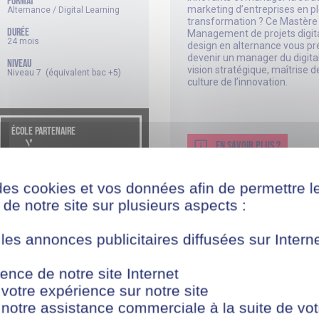
FORMAT
marketing d’entreprises en p
Alternance / Digital Learning
transformation ? Ce Mastère
DURÉE
Management de projets digit
24 mois
design en alternance vous pr
devenir un manager du digital
NIVEAU
vision stratégique, maîtrise de
Niveau 7 (équivalent bac +5)
culture de l’innovation.
ÉCOLE PARTENAIRE
EN SAVOIR PLUS ?
des cookies et vos données afin de permettre l
de notre site sur plusieurs aspects :
 les annonces publicitaires diffusées sur Inter
MBA/Mastère
MBA Marketing, Digita
ence de notre site Internet
et IA
thématique
 votre expérience sur notre site
Marketing, Communication et IA
Vous souhaitez piloter des st
 notre assistance commerciale à la suite de vot
marketing innovantes et mett
FORMAT