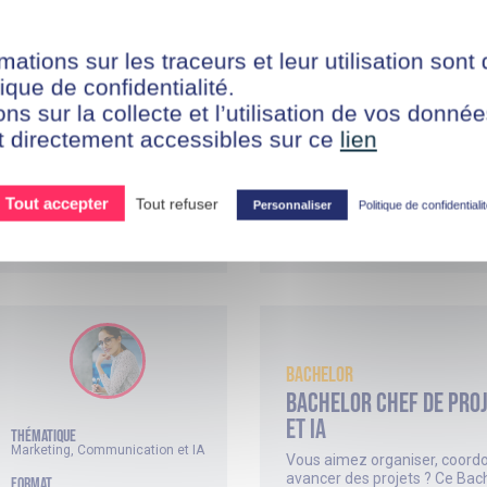
potentiel de l’intelligence artif
Alternance / Digital Learning
service de l’expérience clien
DURÉE
vous permet de développer u
mations sur les traceurs et leur utilisation sont
24 mois
avancée en marketing digital 
ique de confidentialité.
en intégrant les nouveaux enje
NIVEAU
data et à l’IA.
ons sur la collecte et l’utilisation de vos donn
Niveau 7 (équivalent bac +5)
t directement accessibles sur ce
lien
Tout accepter
Tout refuser
Personnaliser
Politique de confidentiali
EN SAVOIR PLUS ?
Bachelor
Bachelor Chef de proj
et IA
thématique
Marketing, Communication et IA
Vous aimez organiser, coordo
avancer des projets ? Ce Bac
FORMAT