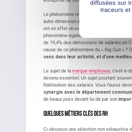
entreprise de fonctionner.
diffusées sur I
traceurs et
Le phénomène récent de la
« Grande Démi
autre dimension à ce phénomène. Il s’agit d
ont en effet observé de larges pics de dém
phénomène également observé en France e
de 19,4% des démissions de salariés en 
cause de ce phénomène du « Big Quit » ? De
sens dans leur activité, et d’une meilleu
Le sujet de la
marque employeur
, c’est-à-d
devenu essentiel. Un sujet pourtant souvent
fidélisation des salariés. Vous l’aurez de
synergie avec le département communi
de beaux jours devant lui de par son
impor
Quelques métiers clés des RH
Ci-dessous une sélection non exhaustive d