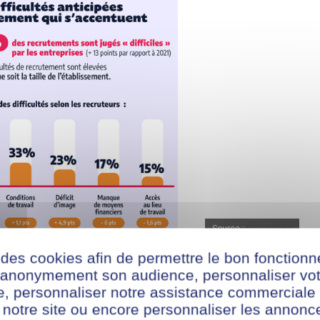
Source :
Pôle Emploi
 des cookies afin de permettre le bon fonction
alifications requises limitées, les entreprises doivent
r anonymement son audience, personnaliser vot
in de réussir à
attirer les meilleurs talents
. Il en va de la
te, personnaliser notre assistance commerciale 
le disions plus tôt, sans équipes, impossible pour une
 notre site ou encore personnaliser les annonce