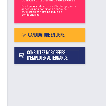
ou nous contacter au
01.88.24.66.99
En cliquant ci-dessus sur télécharger, vous
acceptez nos
conditions générales
d'utilisation
et notre
politique de
confidentialité
.
Candidature en ligne
Consultez nos offres
d'emploi en alternance