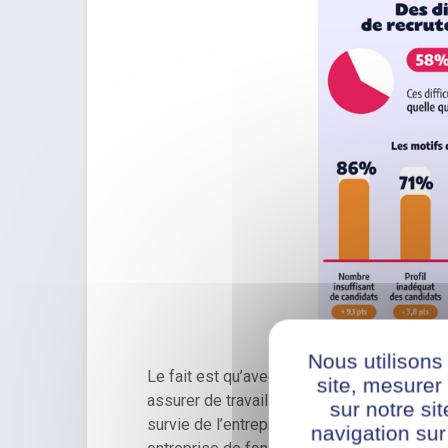
Nous utilisons
Le fait est qu’avec une main d’œuvre aux qu
site, mesure
assurer de travailler sur leur
attractivité
af
sur notre si
survie de l’entreprise puisque comme nous 
navigation sur