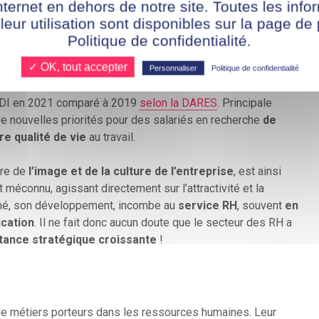
nternet en dehors de notre site. Toutes les info
 leur utilisation sont disponibles sur la page de 
ssion »,
même si encore naissant en France, ajoute une
Politique de confidentialité.
e celle de la
fidélisation des employés
. Les États-Unis
✓ OK, tout accepter
ission à la suite de la crise du COVID 19 en 2021. Un
Personnaliser
Politique de confidentialité
n 2021 à moindre échelle, avec tout de même une hausse
CDI en 2021 comparé à 2019
selon la DARES
. Principale
 nouvelles priorités pour des salariés en recherche
de
re qualité de vie
au travail.
ire de
l’image et de la culture de l’entreprise
, est ainsi
 méconnu, agissant directement sur l’attractivité et la
viné, son développement, incombe au
service RH
, souvent
en
cation
. Il ne fait donc aucun doute que le secteur des RH a
tance stratégique croissante
!
e métiers porteurs dans les ressources humaines. Leur