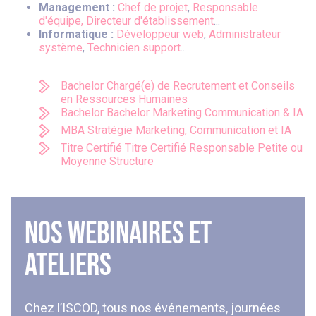
Management :
Chef de projet
,
Responsable
d'équipe,
Directeur d'établissement
...
Informatique :
Développeur web
,
Administrateur
système
,
Technicien support
...
Bachelor Chargé(e) de Recrutement et Conseils
en Ressources Humaines
Bachelor Bachelor Marketing Communication & IA
MBA Stratégie Marketing, Communication et IA
Titre Certifié Titre Certifié Responsable Petite ou
Moyenne Structure
Nos webinaires et
ateliers
Chez l’ISCOD, tous nos événements, journées