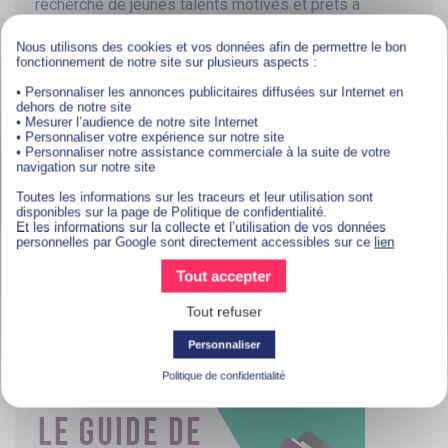
recherche de jeunes talents motivés et prêts à
s'investir dans leur développement. L'alternance leur
permet de former leurs futurs collaborateurs, de
Nous utilisons des cookies et vos données afin de permettre le bon
transmettre leur savoir-faire et de bénéficier d'un
fonctionnement de notre site sur plusieurs aspects :
regard neuf sur leur activité. Pour vous, c'est
• Personnaliser les annonces publicitaires diffusées sur Internet en
l'opportunité de vous immerger dans le monde
dehors de notre site
professionnel, de découvrir différents métiers et de
• Mesurer l’audience de notre site Internet
construire votre réseau professionnel.
• Personnaliser votre expérience sur notre site
• Personnaliser notre assistance commerciale à la suite de votre
Argenteuil, c'est aussi un cadre de vie agréable, avec
navigation sur notre site
de nombreux espaces verts, des équipements
sportifs et culturels, et une vie associative
Toutes les informations sur les traceurs et leur utilisation sont
dynamique. L'alternance vous permettra de profiter
disponibles sur la page de Politique de confidentialité.
Et les informations sur la collecte et l’utilisation de vos données
pleinement de tout ce que la ville a à offrir, tout en
personnelles par Google sont directement accessibles sur ce
lien
vous construisant un avenir professionnel solide.
Tout accepter
Tout refuser
BESOIN D'INFORMATIONS ?
Personnaliser
Politique de confidentialité